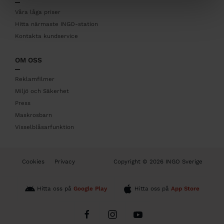
e
r
Våra låga priser
Hitta närmaste INGO-station
Kontakta kundservice
OM OSS
Reklamfilmer
Miljö och Säkerhet
Press
Maskrosbarn
Visselblåsarfunktion
B
Cookies
Privacy
Copyright © 2026 INGO Sverige
o
t
t
Hitta oss på
Google Play
Hitta oss på
App Store
o
m