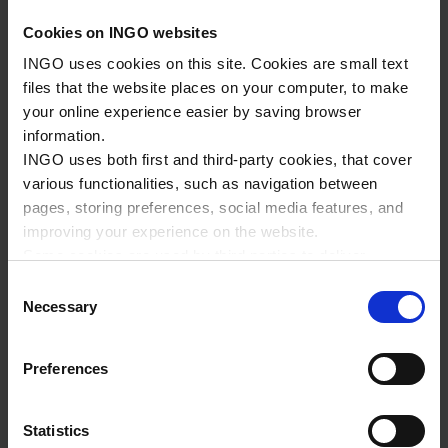
or när du går in i INGO appen.
å
Cookies on INGO websites
l
INGO uses cookies on this site. Cookies are small text
l
files that the website places on your computer, to make
your online experience easier by saving browser
information.
GÅ TILL INGO-APPEN​
INGO uses both first and third-party cookies, that cover
various functionalities, such as navigation between
Was this helpful:
pages, storing preferences, social media features, and
JA
NEJ
improving your experience on the website.
Some cookies are used by third parties to deliver
targeted advertising. Third parties may be composed of
C
companies such as Microsoft, Google, Facebook, and
Share on:
Necessary
o
Linkedin.
n
Please read more about Ingo privacy in our Privacy
s
Preferences
policy.
e
ANSÖK OM INGO-KORT
n
F
t
Statistics
o
Ansök